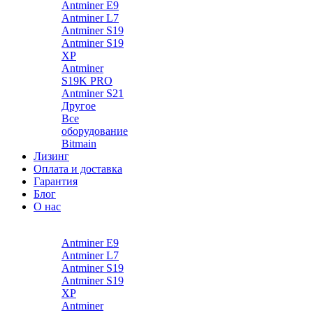
Antminer E9
Antminer L7
Antminer S19
Antminer S19
XP
Antminer
S19K PRO
Antminer S21
Другое
Все
оборудование
Bitmain
Лизинг
Оплата и доставка
Гарантия
Блог
О нас
Каталог
Antminer E9
Antminer L7
Antminer S19
Antminer S19
XP
Antminer