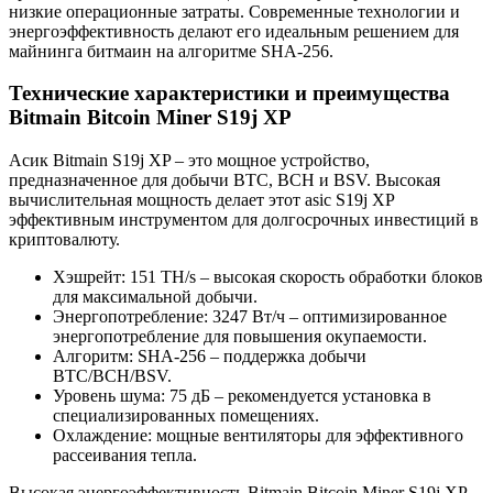
низкие операционные затраты. Современные технологии и
энергоэффективность делают его идеальным решением для
майнинга битмаин на алгоритме SHA-256.
Технические характеристики и преимущества
Bitmain Bitcoin Miner S19j XP
Асик Bitmain S19j XP – это мощное устройство,
предназначенное для добычи BTC, BCH и BSV. Высокая
вычислительная мощность делает этот asic S19j XP
эффективным инструментом для долгосрочных инвестиций в
криптовалюту.
Хэшрейт: 151 TH/s – высокая скорость обработки блоков
для максимальной добычи.
Энергопотребление: 3247 Вт/ч – оптимизированное
энергопотребление для повышения окупаемости.
Алгоритм: SHA-256 – поддержка добычи
BTC/BCH/BSV.
Уровень шума: 75 дБ – рекомендуется установка в
специализированных помещениях.
Охлаждение: мощные вентиляторы для эффективного
рассеивания тепла.
Высокая энергоэффективность Bitmain Bitcoin Miner S19j XP