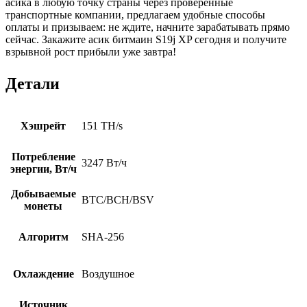
асика в любую точку страны через проверенные
транспортные компании, предлагаем удобные способы
оплаты и призываем: не ждите, начните зарабатывать прямо
сейчас. Закажите асик битмаин S19j XP сегодня и получите
взрывной рост прибыли уже завтра!
Детали
Хэшрейт
151 TH/s
Потребление
3247 Вт/ч
энергии, Вт/ч
Добываемые
BTC/BCH/BSV
монеты
Алгоритм
SHA-256
Охлаждение
Воздушное
Источник