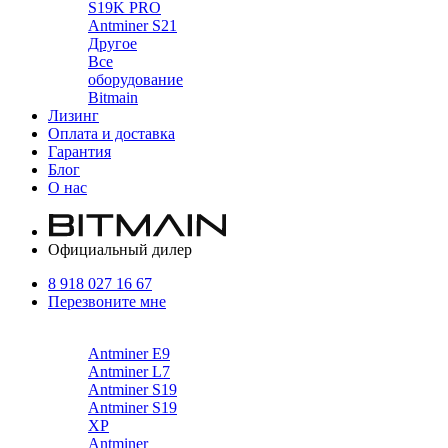
S19K PRO
Antminer S21
Другое
Все
оборудование
Bitmain
Лизинг
Оплата и доставка
Гарантия
Блог
О нас
Официальный дилер
8 918 027 16 67
Перезвоните мне
Каталог
Antminer E9
Antminer L7
Antminer S19
Antminer S19
XP
Antminer