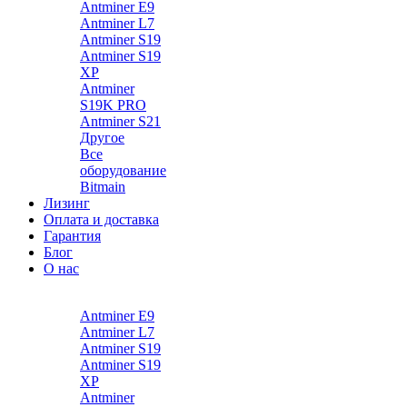
Antminer E9
Antminer L7
Antminer S19
Antminer S19
XP
Antminer
S19K PRO
Antminer S21
Другое
Все
оборудование
Bitmain
Лизинг
Оплата и доставка
Гарантия
Блог
О нас
Каталог
Antminer E9
Antminer L7
Antminer S19
Antminer S19
XP
Antminer