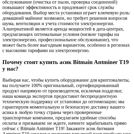
обслуживание (очистка от пыли, проверка соединений)
повышают эффективность и продлевают срок службы
оборудования. Выбор места установки играет ключевую роль:
домашний майнинг возможен, но требует решения вопросов
шума, вентиляции и учета стоимости электроэнергии.
Альтернативой является аренда мощностей в дата-центрах,
предлагающих оптимальные условия (низкие тарифы на
электроэнергию, профессиональное обслуживание), что
может быть более выгодным вариантом, особенно в регионах
с высокими тарифами на электроэнергию.
Почему стоит купить асик Bitmain Antminer T19
у нас?
Выбирая нас, чтобы купить оборудование для криптовалюты,
вы получаете 100% оригинальный, сертифицированный
продукт напрямую от производителя, исключая подделки;
наша команда экспертов предоставит беспрецедентную
техническую поддержку от установки до оптимизации; мы
гарантируем моментальную и безопасную доставку вашего
асика в любую точку страны через проверенные
транспортные компании, предлагаем удобные способы
оплаты и призываем: не ждите, начните зарабатывать прямо
сейчас с Bitmain Antminer T19! Закажите асик битмаин
Antminer T19 сегодня и получите взрывной рост прибыли уже