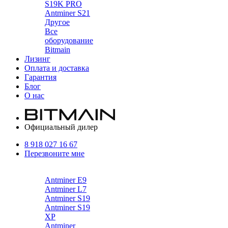
S19K PRO
Antminer S21
Другое
Все
оборудование
Bitmain
Лизинг
Оплата и доставка
Гарантия
Блог
О нас
Официальный дилер
8 918 027 16 67
Перезвоните мне
Каталог
Antminer E9
Antminer L7
Antminer S19
Antminer S19
XP
Antminer