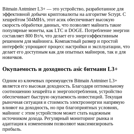
Bitmain Antminer L3+ — это устройство, разработанное для
эффективной добычи криптовалюты на алгоритме Scrypt. С
хешрейтом 504MH/s, этот асик обеспечивает высокую
скорость обработки данных, что позволяет майнить такие
популярные монеты, как LTC и DOGE. Потребление энергии
составляет 800 Вт/ч, что делает его энергоэффективным
решением для майнинга. Компактный размер и простой
интерфейс упрощают процесс настройки и эксплуатации, что
делает его доступным как для опытных майнеров, так и для
новичков.
Окупаемость и доходность asic битмаин L3+
Одним из ключевых преимуществ Bitmain Antminer L3+
является его высокая доходность. Благодаря оптимальному
соотношению хешрейта и энергопотребления, устройство
обеспечивает быструю окупаемость инвестиций. Текущая
рыночная ситуация и стоимость электроэнергии напрямую
влияют на доходность, но при благоприятных условиях,
майнинг с этим устройством может стать надежным
источником дохода. Регулярный мониторинг рынка и
адаптация к изменениям позволяют максимизировать
прибыль.