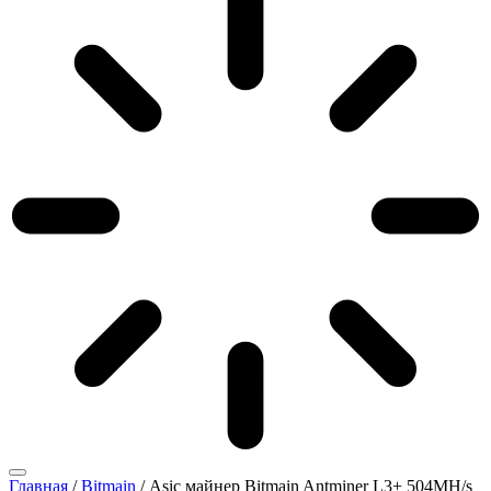
Главная
/
Bitmain
/ Asic майнер Bitmain Antminer L3+ 504MH/s