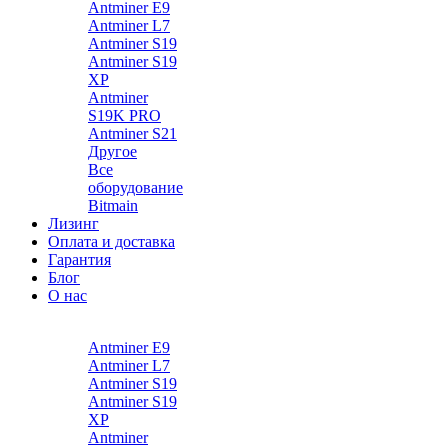
Antminer E9
Antminer L7
Antminer S19
Antminer S19
XP
Antminer
S19K PRO
Antminer S21
Другое
Все
оборудование
Bitmain
Лизинг
Оплата и доставка
Гарантия
Блог
О нас
Каталог
Antminer E9
Antminer L7
Antminer S19
Antminer S19
XP
Antminer