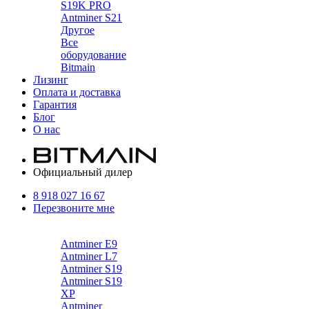
S19K PRO
Antminer S21
Другое
Все
оборудование
Bitmain
Лизинг
Оплата и доставка
Гарантия
Блог
О нас
Официальный дилер
8 918 027 16 67
Перезвоните мне
Каталог
Antminer E9
Antminer L7
Antminer S19
Antminer S19
XP
Antminer