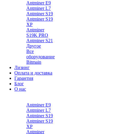
Antminer E9
Antminer L7
Antminer S19
Antminer S19
XP
Antminer
S19K PRO
Antminer S21
Другое
Все
оборудование
Bitmain
Лизинг
Оплата и доставка
Гарантия
Блог
О нас
Каталог
Antminer E9
Antminer L7
Antminer S19
Antminer S19
XP
Antminer