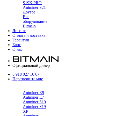
S19K PRO
Antminer S21
Другое
Все
оборудование
Bitmain
Лизинг
Оплата и доставка
Гарантия
Блог
О нас
Официальный дилер
8 918 027 16 67
Перезвоните мне
Каталог
Antminer E9
Antminer L7
Antminer S19
Antminer S19
XP
Antminer