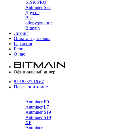
S19K PRO
Antminer S21
Другое
Все
оборудование
Bitmain
Лизинг
Оплата и доставка
Гарантия
Блог
О нас
Официальный дилер
8 918 027 16 67
Перезвоните мне
Каталог
Antminer E9
Antminer L7
Antminer S19
Antminer S19
XP
Antminer