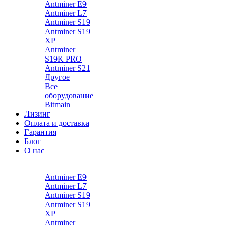
Antminer E9
Antminer L7
Antminer S19
Antminer S19
XP
Antminer
S19K PRO
Antminer S21
Другое
Все
оборудование
Bitmain
Лизинг
Оплата и доставка
Гарантия
Блог
О нас
Каталог
Antminer E9
Antminer L7
Antminer S19
Antminer S19
XP
Antminer