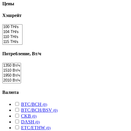
Цены
Хэшрейт
Потребление, Вт/ч
Валюта
BTC/BCH
(0)
BTC/BCH/BSV
(0)
CKB
(0)
DASH
(0)
ETC/ETHW
(0)