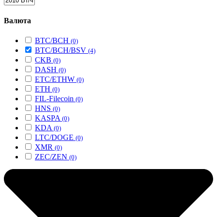
Валюта
BTC/BCH
(0)
BTC/BCH/BSV
(4)
CKB
(0)
DASH
(0)
ETC/ETHW
(0)
ETH
(0)
FIL-Filecoin
(0)
HNS
(0)
KASPA
(0)
KDA
(0)
LTC/DOGE
(0)
XMR
(0)
ZEC/ZEN
(0)