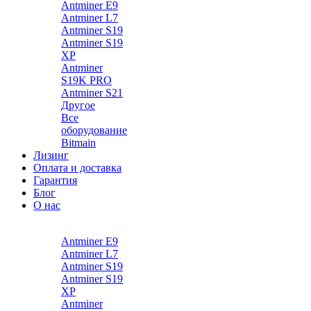
Antminer E9
Antminer L7
Antminer S19
Antminer S19
XP
Antminer
S19K PRO
Antminer S21
Другое
Все
оборудование
Bitmain
Лизинг
Оплата и доставка
Гарантия
Блог
О нас
Каталог
Antminer E9
Antminer L7
Antminer S19
Antminer S19
XP
Antminer