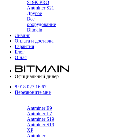
S19K PRO
Antminer S21
Другое
Все
оборудование
Bitmain
Лизинг
Оплата и доставка
Гарантия
Блог
О нас
Официальный дилер
8 918 027 16 67
Перезвоните мне
Каталог
Antminer E9
Antminer L7
Antminer S19
Antminer S19
XP
Antminer