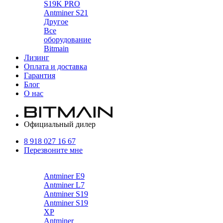
S19K PRO
Antminer S21
Другое
Все
оборудование
Bitmain
Лизинг
Оплата и доставка
Гарантия
Блог
О нас
Официальный дилер
8 918 027 16 67
Перезвоните мне
Каталог
Antminer E9
Antminer L7
Antminer S19
Antminer S19
XP
Antminer