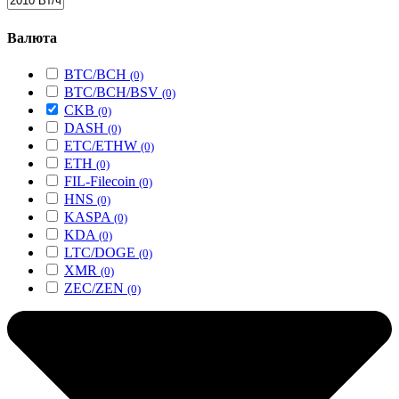
Валюта
BTC/BCH
(0)
BTC/BCH/BSV
(0)
CKB
(0)
DASH
(0)
ETC/ETHW
(0)
ETH
(0)
FIL-Filecoin
(0)
HNS
(0)
KASPA
(0)
KDA
(0)
LTC/DOGE
(0)
XMR
(0)
ZEC/ZEN
(0)