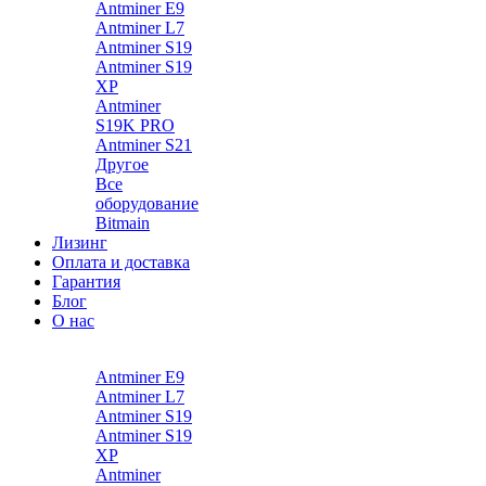
Antminer E9
Antminer L7
Antminer S19
Antminer S19
XP
Antminer
S19K PRO
Antminer S21
Другое
Все
оборудование
Bitmain
Лизинг
Оплата и доставка
Гарантия
Блог
О нас
Каталог
Antminer E9
Antminer L7
Antminer S19
Antminer S19
XP
Antminer