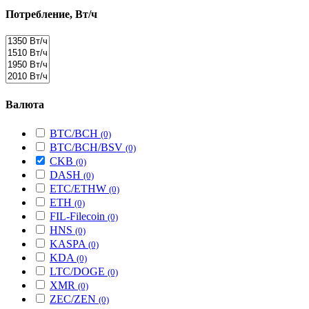
Потребление, Вт/ч
Валюта
BTC/BCH
(0)
BTC/BCH/BSV
(0)
CKB
(0)
DASH
(0)
ETC/ETHW
(0)
ETH
(0)
FIL-Filecoin
(0)
HNS
(0)
KASPA
(0)
KDA
(0)
LTC/DOGE
(0)
XMR
(0)
ZEC/ZEN
(0)