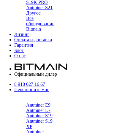
S19K PRO
Antminer S21
Другое
Все
оборудование
Bitmain
Лизинг
Оплата и доставка
Гарантия
Блог
О нас
Официальный дилер
8 918 027 16 67
Перезвоните мне
Каталог
Antminer E9
Antminer L7
Antminer S19
Antminer S19
XP
Antminer