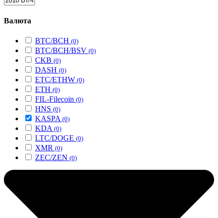
Валюта
BTC/BCH
(0)
BTC/BCH/BSV
(0)
CKB
(0)
DASH
(0)
ETC/ETHW
(0)
ETH
(0)
FIL-Filecoin
(0)
HNS
(0)
KASPA
(0)
KDA
(0)
LTC/DOGE
(0)
XMR
(0)
ZEC/ZEN
(0)