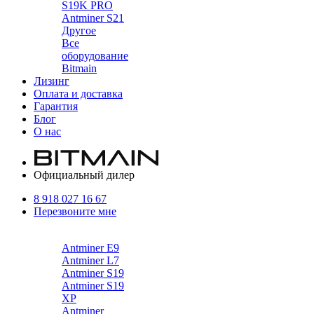
S19K PRO
Antminer S21
Другое
Все
оборудование
Bitmain
Лизинг
Оплата и доставка
Гарантия
Блог
О нас
Официальный дилер
8 918 027 16 67
Перезвоните мне
Каталог
Antminer E9
Antminer L7
Antminer S19
Antminer S19
XP
Antminer