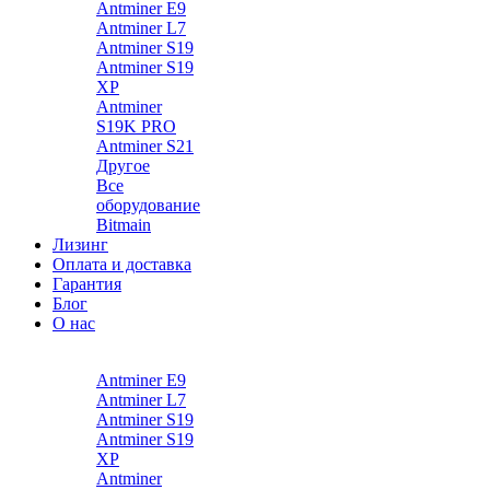
Antminer E9
Antminer L7
Antminer S19
Antminer S19
XP
Antminer
S19K PRO
Antminer S21
Другое
Все
оборудование
Bitmain
Лизинг
Оплата и доставка
Гарантия
Блог
О нас
Каталог
Antminer E9
Antminer L7
Antminer S19
Antminer S19
XP
Antminer