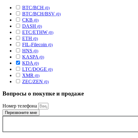
BTC/BCH
(0)
BTC/BCH/BSV
(0)
CKB
(0)
DASH
(0)
ETC/ETHW
(0)
ETH
(0)
FIL-Filecoin
(0)
HNS
(0)
KASPA
(0)
KDA
(0)
LTC/DOGE
(0)
XMR
(0)
ZEC/ZEN
(0)
Вопросы о покупке и продаже
Номер телефона
Перезвоните мне
ВЫБРАТЬ ГОРОД