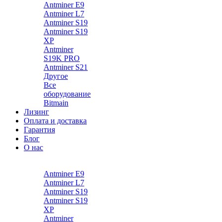
Antminer E9
Antminer L7
Antminer S19
Antminer S19
XP
Antminer
S19K PRO
Antminer S21
Другое
Все
оборудование
Bitmain
Лизинг
Оплата и доставка
Гарантия
Блог
О нас
Каталог
Antminer E9
Antminer L7
Antminer S19
Antminer S19
XP
Antminer