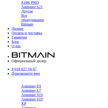
S19K PRO
Antminer S21
Другое
Все
оборудование
Bitmain
Лизинг
Оплата и доставка
Гарантия
Блог
О нас
Официальный дилер
8 918 027 16 67
Перезвоните мне
Каталог
Antminer E9
Antminer L7
Antminer S19
Antminer S19
XP
Antminer