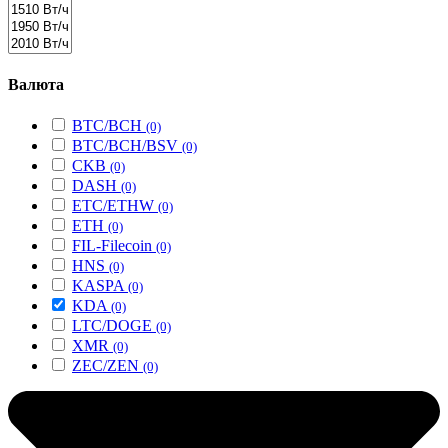
Валюта
BTC/BCH
(0)
BTC/BCH/BSV
(0)
CKB
(0)
DASH
(0)
ETC/ETHW
(0)
ETH
(0)
FIL-Filecoin
(0)
HNS
(0)
KASPA
(0)
KDA
(0)
LTC/DOGE
(0)
XMR
(0)
ZEC/ZEN
(0)