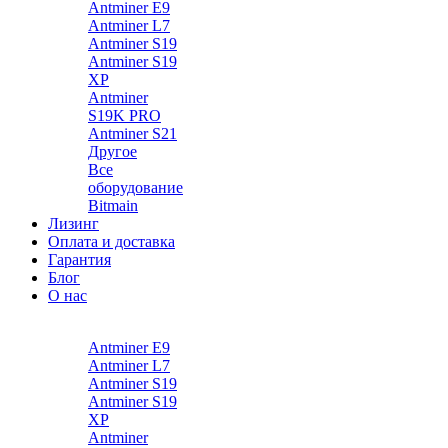
Antminer E9
Antminer L7
Antminer S19
Antminer S19
XP
Antminer
S19K PRO
Antminer S21
Другое
Все
оборудование
Bitmain
Лизинг
Оплата и доставка
Гарантия
Блог
О нас
Каталог
Antminer E9
Antminer L7
Antminer S19
Antminer S19
XP
Antminer