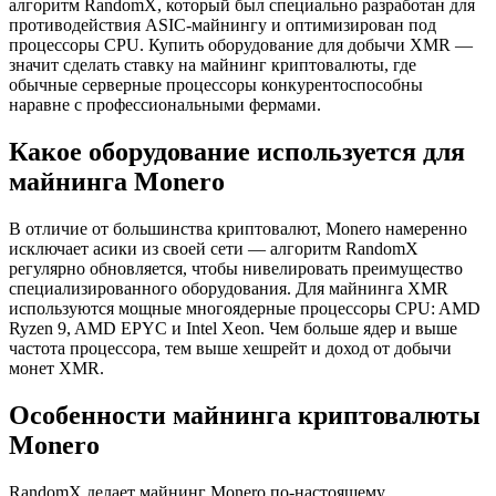
алгоритм RandomX, который был специально разработан для
противодействия ASIC-майнингу и оптимизирован под
процессоры CPU. Купить оборудование для добычи XMR —
значит сделать ставку на майнинг криптовалюты, где
обычные серверные процессоры конкурентоспособны
наравне с профессиональными фермами.
Какое оборудование используется для
майнинга Monero
В отличие от большинства криптовалют, Monero намеренно
исключает асики из своей сети — алгоритм RandomX
регулярно обновляется, чтобы нивелировать преимущество
специализированного оборудования. Для майнинга XMR
используются мощные многоядерные процессоры CPU: AMD
Ryzen 9, AMD EPYC и Intel Xeon. Чем больше ядер и выше
частота процессора, тем выше хешрейт и доход от добычи
монет XMR.
Особенности майнинга криптовалюты
Monero
RandomX делает майнинг Monero по-настоящему