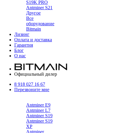
S19K PRO
Antminer S21
Другое
Все
оборудование
Bitmain
Лизинг
Оплата и доставка
Гарантия
Блог
О нас
Официальный дилер
8 918 027 16 67
Перезвоните мне
Каталог
Antminer E9
Antminer L7
Antminer S19
Antminer S19
XP
Antminer