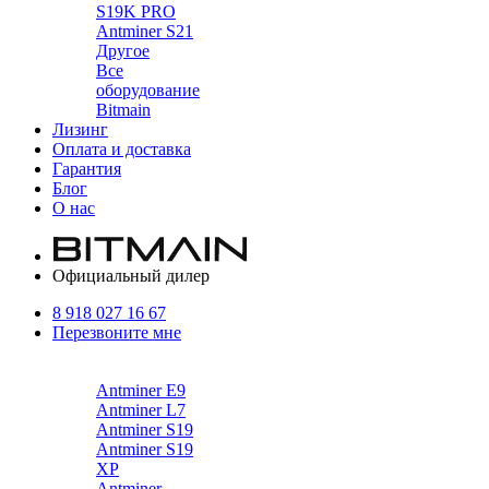
S19K PRO
Antminer S21
Другое
Все
оборудование
Bitmain
Лизинг
Оплата и доставка
Гарантия
Блог
О нас
Официальный дилер
8 918 027 16 67
Перезвоните мне
Каталог
Antminer E9
Antminer L7
Antminer S19
Antminer S19
XP
Antminer