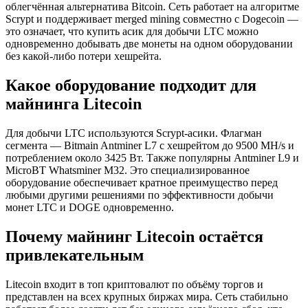
облегчённая альтернатива Bitcoin. Сеть работает на алгоритме
Scrypt и поддерживает merged mining совместно с Dogecoin —
это означает, что купить асик для добычи LTC можно
одновременно добывать две монеты на одном оборудовании
без какой-либо потери хешрейта.
Какое оборудование подходит для
майнинга Litecoin
Для добычи LTC используются Scrypt-асики. Флагман
сегмента — Bitmain Antminer L7 с хешрейтом до 9500 MH/s и
потреблением около 3425 Вт. Также популярны Antminer L9 и
MicroBT Whatsminer M32. Это специализированное
оборудование обеспечивает кратное преимущество перед
любыми другими решениями по эффективности добычи
монет LTC и DOGE одновременно.
Почему майнинг Litecoin остаётся
привлекательным
Litecoin входит в топ криптовалют по объёму торгов и
представлен на всех крупных биржах мира. Сеть стабильно