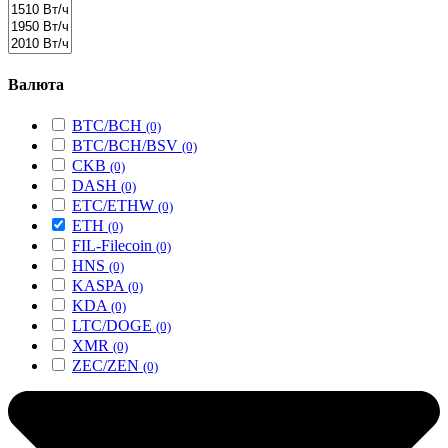
Валюта
BTC/BCH
(0)
BTC/BCH/BSV
(0)
CKB
(0)
DASH
(0)
ETC/ETHW
(0)
ETH
(0)
FIL-Filecoin
(0)
HNS
(0)
KASPA
(0)
KDA
(0)
LTC/DOGE
(0)
XMR
(0)
ZEC/ZEN
(0)