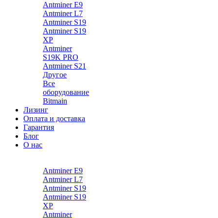
Antminer E9
Antminer L7
Antminer S19
Antminer S19
XP
Antminer
S19K PRO
Antminer S21
Другое
Все
оборудование
Bitmain
Лизинг
Оплата и доставка
Гарантия
Блог
О нас
Каталог
Antminer E9
Antminer L7
Antminer S19
Antminer S19
XP
Antminer