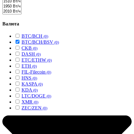
Валюта
BTC/BCH
(0)
BTC/BCH/BSV
(0)
CKB
(0)
DASH
(0)
ETC/ETHW
(0)
ETH
(0)
FIL-Filecoin
(0)
HNS
(0)
KASPA
(0)
KDA
(0)
LTC/DOGE
(0)
XMR
(0)
ZEC/ZEN
(0)