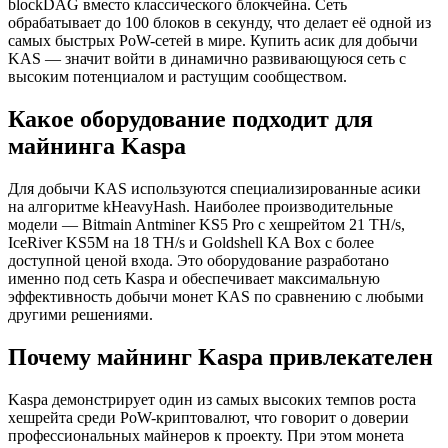
blockDAG вместо классического блокчейна. Сеть
обрабатывает до 100 блоков в секунду, что делает её одной из
самых быстрых PoW-сетей в мире. Купить асик для добычи
KAS — значит войти в динамично развивающуюся сеть с
высоким потенциалом и растущим сообществом.
Какое оборудование подходит для
майнинга Kaspa
Для добычи KAS используются специализированные асики
на алгоритме kHeavyHash. Наиболее производительные
модели — Bitmain Antminer KS5 Pro с хешрейтом 21 TH/s,
IceRiver KS5M на 18 TH/s и Goldshell KA Box с более
доступной ценой входа. Это оборудование разработано
именно под сеть Kaspa и обеспечивает максимальную
эффективность добычи монет KAS по сравнению с любыми
другими решениями.
Почему майнинг Kaspa привлекателен
Kaspa демонстрирует один из самых высоких темпов роста
хешрейта среди PoW-криптовалют, что говорит о доверии
профессиональных майнеров к проекту. При этом монета