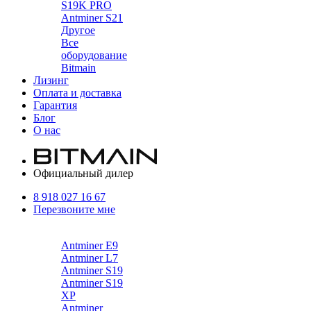
S19K PRO
Antminer S21
Другое
Все
оборудование
Bitmain
Лизинг
Оплата и доставка
Гарантия
Блог
О нас
Официальный дилер
8 918 027 16 67
Перезвоните мне
Каталог
Antminer E9
Antminer L7
Antminer S19
Antminer S19
XP
Antminer