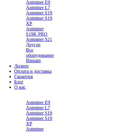
Antminer E9
Antminer L7
Antminer S19
Antminer S19
XP
Antminer
S19K PRO
Antminer S21
Другое
Все
оборудование
Bitmain
Лизинг
Оплата и доставка
Гарантия
Блог
О нас
Каталог
Antminer E9
Antminer L7
Antminer S19
Antminer S19
XP
Antminer