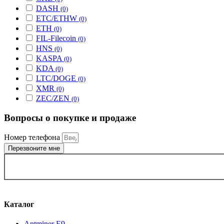
DASH
(0)
ETC/ETHW
(0)
ETH
(0)
FIL-Filecoin
(0)
HNS
(0)
KASPA
(0)
KDA
(0)
LTC/DOGE
(0)
XMR
(0)
ZEC/ZEN
(0)
Вопросы о покупке и продаже
Номер телефона
Перезвоните мне
ВЫБРАТЬ ГОРОД
Каталог
Antminer E9