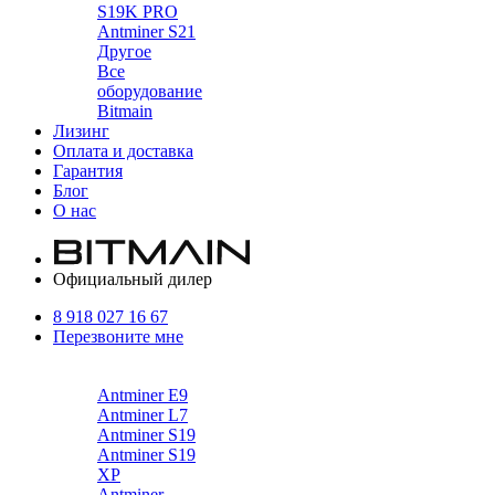
S19K PRO
Antminer S21
Другое
Все
оборудование
Bitmain
Лизинг
Оплата и доставка
Гарантия
Блог
О нас
Официальный дилер
8 918 027 16 67
Перезвоните мне
Каталог
Antminer E9
Antminer L7
Antminer S19
Antminer S19
XP
Antminer