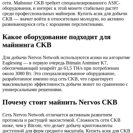
сети. Майнинг CKB требует специализированного ASIC-
оборудования, и интерес к этой монете стабильно растёт
среди профессиональных майнеров. Купить асик для добычи
CKB — значит войти в относительно молодую, но активно
развивающуюся сеть с хорошими перспективами.
Какое оборудование подходит для
майнинга CKB
Для добычи Nervos Network используются асики на алгоритме
Eaglesong — в первую очередь Bitmain Antminer K7,
обеспечивающий хешрейт до 63,5 TH/s при потреблении
около 3080 Вт. Это специализированное оборудование,
разработанное именно под сеть CKB, что гарантирует
максимальную эффективность добычи монет по сравнению с
универсальными решениями.
Почему стоит майнить Nervos CKB
Сеть Nervos Network отличается активным развитием
протокола и растущей экосистемой. Сложность сети CKB
ниже, чем у Bitcoin, что делает добычу криптовалюты
доступной для ферм среднего масштаба. Купить асик для CKB