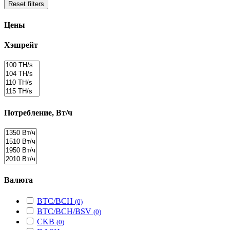
Reset filters
Цены
Хэшрейт
Потребление, Вт/ч
Валюта
BTC/BCH
(0)
BTC/BCH/BSV
(0)
CKB
(0)