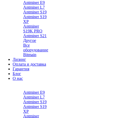
Antminer E9
Antminer L7
Antminer S19
Antminer S19
XP
Antminer
S19K PRO
Antminer S21
Другое
Все
оборудование
Bitmain
Лизинг
Оплата и доставка
Гарантия
Блог
О нас
Каталог
Antminer E9
Antminer L7
Antminer S19
Antminer S19
XP
Antminer