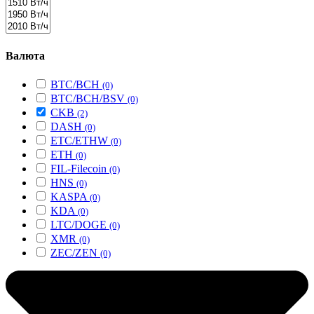
Валюта
BTC/BCH
(0)
BTC/BCH/BSV
(0)
CKB
(2)
DASH
(0)
ETC/ETHW
(0)
ETH
(0)
FIL-Filecoin
(0)
HNS
(0)
KASPA
(0)
KDA
(0)
LTC/DOGE
(0)
XMR
(0)
ZEC/ZEN
(0)