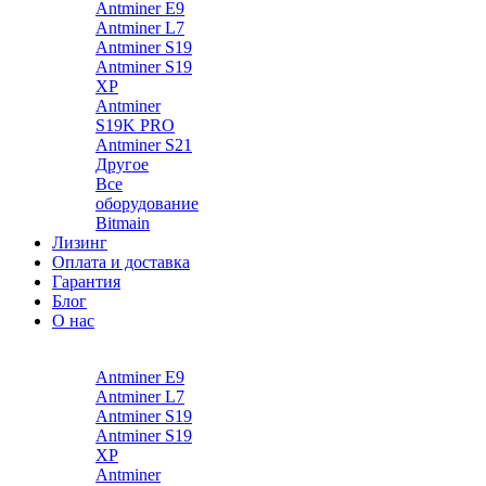
Antminer E9
Antminer L7
Antminer S19
Antminer S19
XP
Antminer
S19K PRO
Antminer S21
Другое
Все
оборудование
Bitmain
Лизинг
Оплата и доставка
Гарантия
Блог
О нас
Каталог
Antminer E9
Antminer L7
Antminer S19
Antminer S19
XP
Antminer