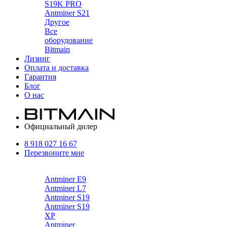
S19K PRO
Antminer S21
Другое
Все
оборудование
Bitmain
Лизинг
Оплата и доставка
Гарантия
Блог
О нас
Официальный дилер
8 918 027 16 67
Перезвоните мне
Каталог
Antminer E9
Antminer L7
Antminer S19
Antminer S19
XP
Antminer