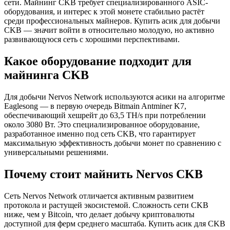
сети. Майнинг CKB требует специализированного ASIC-
оборудования, и интерес к этой монете стабильно растёт
среди профессиональных майнеров. Купить асик для добычи
CKB — значит войти в относительно молодую, но активно
развивающуюся сеть с хорошими перспективами.
Какое оборудование подходит для
майнинга CKB
Для добычи Nervos Network используются асики на алгоритме
Eaglesong — в первую очередь Bitmain Antminer K7,
обеспечивающий хешрейт до 63,5 TH/s при потреблении
около 3080 Вт. Это специализированное оборудование,
разработанное именно под сеть CKB, что гарантирует
максимальную эффективность добычи монет по сравнению с
универсальными решениями.
Почему стоит майнить Nervos CKB
Сеть Nervos Network отличается активным развитием
протокола и растущей экосистемой. Сложность сети CKB
ниже, чем у Bitcoin, что делает добычу криптовалюты
доступной для ферм среднего масштаба. Купить асик для CKB