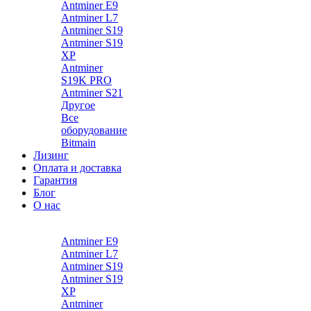
Antminer E9
Antminer L7
Antminer S19
Antminer S19
XP
Antminer
S19K PRO
Antminer S21
Другое
Все
оборудование
Bitmain
Лизинг
Оплата и доставка
Гарантия
Блог
О нас
Каталог
Antminer E9
Antminer L7
Antminer S19
Antminer S19
XP
Antminer