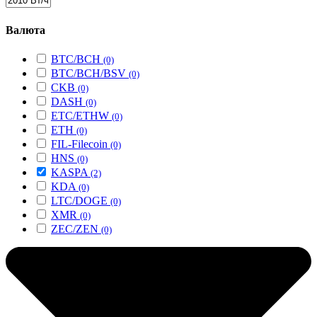
Валюта
BTC/BCH
(0)
BTC/BCH/BSV
(0)
CKB
(0)
DASH
(0)
ETC/ETHW
(0)
ETH
(0)
FIL-Filecoin
(0)
HNS
(0)
KASPA
(2)
KDA
(0)
LTC/DOGE
(0)
XMR
(0)
ZEC/ZEN
(0)