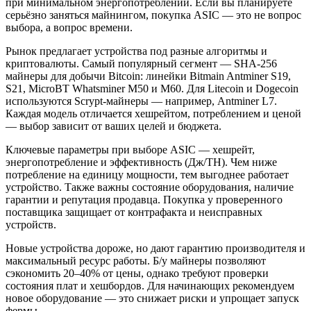
при минимальном энергопотреблении. Если вы планируете
серьёзно заняться майнингом, покупка ASIC — это не вопрос
выбора, а вопрос времени.
Рынок предлагает устройства под разные алгоритмы и
криптовалюты. Самый популярный сегмент — SHA-256
майнеры для добычи Bitcoin: линейки Bitmain Antminer S19,
S21, MicroBT Whatsminer M50 и M60. Для Litecoin и Dogecoin
используются Scrypt-майнеры — например, Antminer L7.
Каждая модель отличается хешрейтом, потреблением и ценой
— выбор зависит от ваших целей и бюджета.
Ключевые параметры при выборе ASIC — хешрейт,
энергопотребление и эффективность (Дж/TH). Чем ниже
потребление на единицу мощности, тем выгоднее работает
устройство. Также важны состояние оборудования, наличие
гарантии и репутация продавца. Покупка у проверенного
поставщика защищает от контрафакта и неисправных
устройств.
Новые устройства дороже, но дают гарантию производителя и
максимальный ресурс работы. Б/у майнеры позволяют
сэкономить 20–40% от цены, однако требуют проверки
состояния плат и хешбордов. Для начинающих рекомендуем
новое оборудование — это снижает риски и упрощает запуск
фермы.