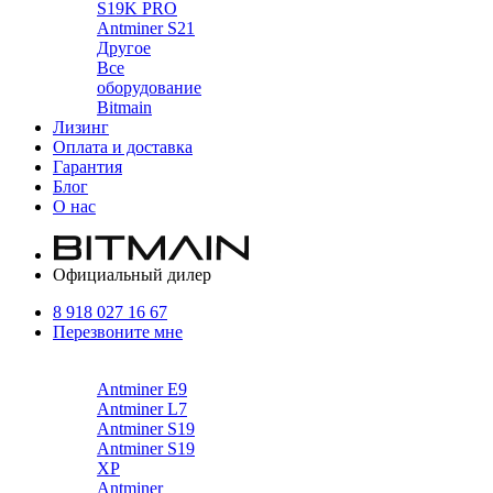
S19K PRO
Antminer S21
Другое
Все
оборудование
Bitmain
Лизинг
Оплата и доставка
Гарантия
Блог
О нас
Официальный дилер
8 918 027 16 67
Перезвоните мне
Каталог
Antminer E9
Antminer L7
Antminer S19
Antminer S19
XP
Antminer